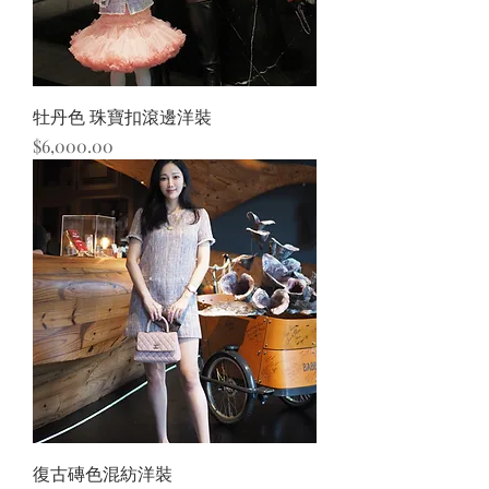
牡丹色 珠寶扣滾邊洋裝
價格
$6,000.00
復古磚色混紡洋裝