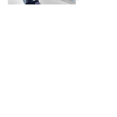
紅黑白混紡 基本款中長版8分
無庫存
布料絕版