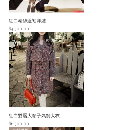
紅白泰絲蓬袖洋裝
價格
$4,500.00
紅白雙層大領子氣勢大衣
價格
$6,500.00