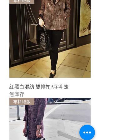
布料絕版
紅黑白混紡 雙排扣A字斗篷
無庫存
布料絕版