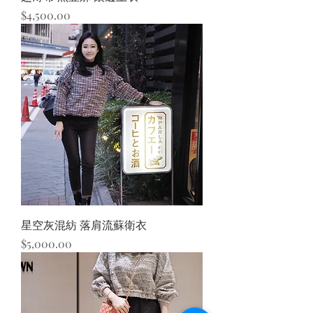
價格
$4,500.00
星空灰混紡 落肩流蘇衛衣
價格
$5,000.00