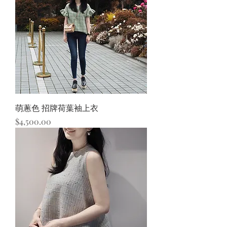
萌蔥色 招牌荷葉袖上衣
價格
$4,500.00