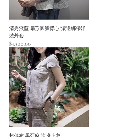
清秀淺藍 扇形圓弧背心/滾邊綁帶洋
裝外套
價格
$4,500.00
超薄布 黑亞麻 滾邊上衣