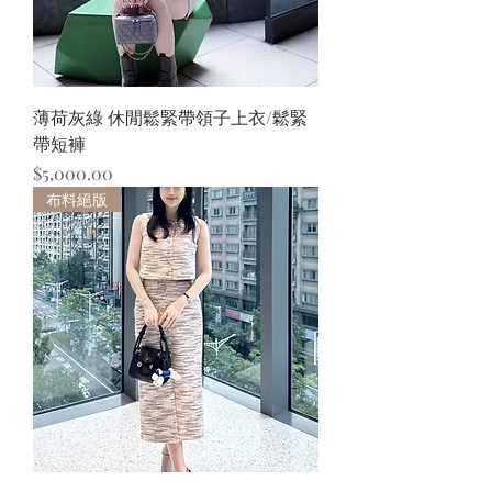
薄荷灰綠 休閒鬆緊帶領子上衣/鬆緊
帶短褲
價格
$5,000.00
布料絕版