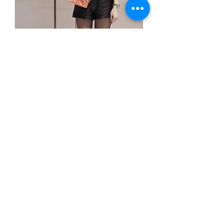
貴布 莫內繆思 寬鬆領子短衛衣
價格
$5,500.00