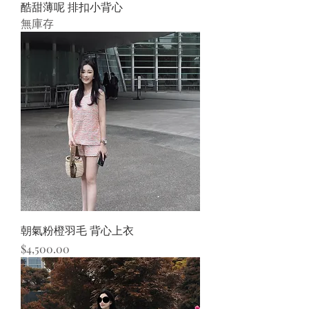
酷甜薄呢 排扣小背心
無庫存
朝氣粉橙羽毛 背心上衣
價格
$4,500.00