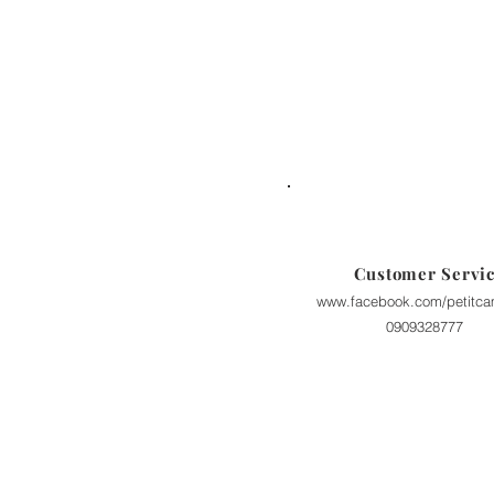
Customer Servi
www.facebook.com/petitca
0909328777