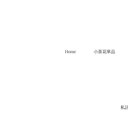
Home
小茶花單品
私