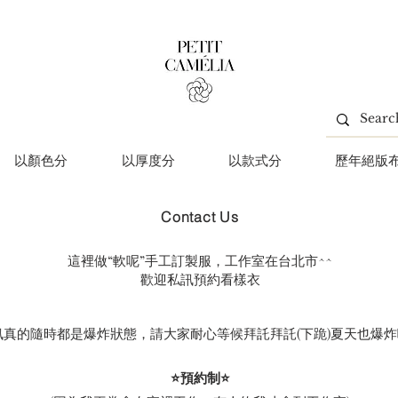
以顏色分
以厚度分
以款式分
歷年絕版
Contact Us
這裡做“軟呢”手工訂製服，工作室在台北市^^
歡迎私訊預約看樣衣
訊真的隨時都是爆炸狀態，請大家耐心等候拜託拜託(下跪)夏天也爆炸
⭐️預約制⭐️