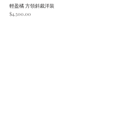
快速瀏覽
輕盈橘 方領斜裁洋裝
價格
$4,500.00