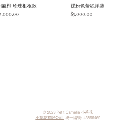
快速瀏覽
快速瀏覽
朝氣橙 珍珠框框款
裸粉色蕾絲洋裝
價格
價格
5,000.00
$5,000.00
Contact Us
Privacy Policy
© 2023 Petit Camelia 小茶花
小茶花有限公司
統一編號: 43866469