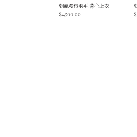
快速瀏覽
朝氣粉橙羽毛 背心上衣
價格
$4,500.00
$