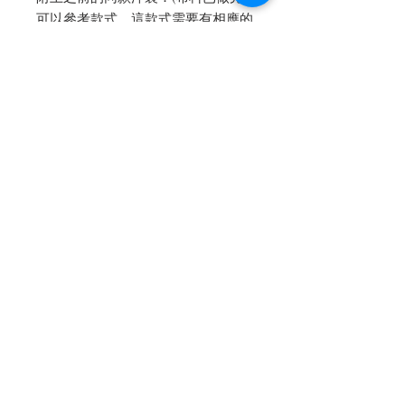
可以參考款式，這款式需要有相應的
“布料＋花邊”～不然花邊不搭的話
做起來不好看唷
www.facebook.com/44272844584668
4/posts/1808741955911986/
-
✔洋裝換內裡的話：紗內裡+500，
真絲內裡+1000
✦✦✦洋裝上衣等等貼身穿的建議換
內裡，會差很多噢✦✦✦
內文轉自 [Petit Camelia 小茶花]
facebook fanpage
點我👆🏻看詳細圖文