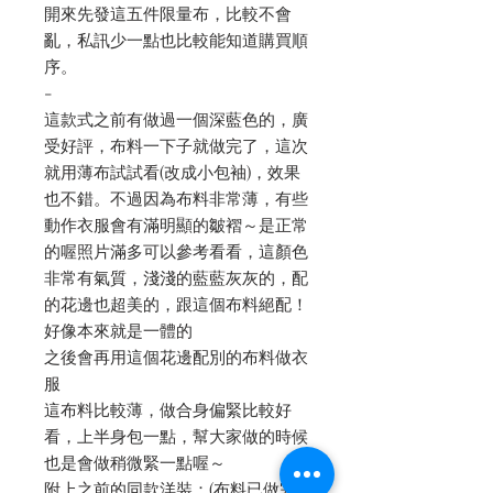
開來先發這五件限量布，比較不會
亂，私訊少一點也比較能知道購買順
序。
-
這款式之前有做過一個深藍色的，廣
受好評，布料一下子就做完了，這次
就用薄布試試看(改成小包袖)，效果
也不錯。不過因為布料非常薄，有些
動作衣服會有滿明顯的皺褶～是正常
的喔照片滿多可以參考看看，這顏色
非常有氣質，淺淺的藍藍灰灰的，配
的花邊也超美的，跟這個布料絕配！
好像本來就是一體的
之後會再用這個花邊配別的布料做衣
服
這布料比較薄，做合身偏緊比較好
看，上半身包一點，幫大家做的時候
也是會做稍微緊一點喔～
附上之前的同款洋裝：(布料已做完)