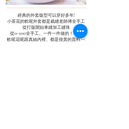
經典的外套版型可以穿好多年!
小茶花的軟呢外套都是裁縫老師傅全手工
從打版開始車縫加工縫珠
從0-100全手工。一件一件做的！！！
軟呢花呢跟真絲內裡、都是很貴的質料><
不會是一般大陸韓國成衣或路邊攤的價
格......
很抱歉也不是2.3天就會做好的...確認下訂
後，等待時間會依訂單總量調整，平均1.5
個月左右
(冬季9.10.11.12.1.2月份都會大爆單)
喜歡網路購物的人應該都有體會過這種感
覺：拿到衣服“傻眼”
網路上有很多商家用大陸或韓國的圖，或
是只有遠照、完全看不出質料。
收到的包裹都是塑膠袋包著皺褶異味加線
頭的衣服…
更多的是寫一些天花亂墜不著邊際的話...
類似糖果棉、礦物金？之類的？到底是在