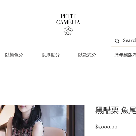
以顏色分
以厚度分
以款式分
歷年絕版
黑醋栗 魚
價
$5,000.00
格