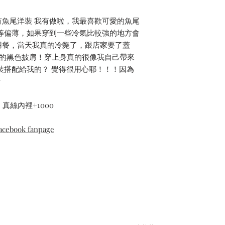
魚尾洋裝 我有做啦，我最喜歡可愛的魚尾
等偏薄，如果穿到一些冷氣比較強的地方會
用餐，當天我真的冷斃了，跟店家要了蓋
re的黑色披肩！穿上身真的很像我自己帶來
裝搭配給我的？ 覺得很用心耶！！！因為
呀
真絲內裡+1000
cebook fanpage
Contact Us
Privacy Policy