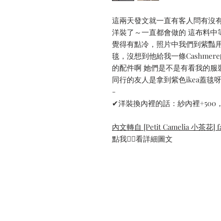
這兩天發文就一直有客人問有沒有
洋裝了～一直都會做的 這布料中
覺得有點冷，照片中我們到紫豔
毯，沒想到他給我一條Cashme
的配件啊 她們是不是有看我的服
同行的友人是拿到紫色ikea蓋毯
-
✔洋裝換內裡的話：紗內裡+500，
內文轉自 [Petit Camelia 小茶花] fa
點我👆🏻看詳細圖文