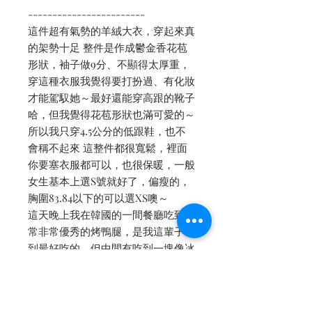
------------------------
這件超有氣勢的羊絨大衣，穿起來真
的架勢十足 整件是作成鬱金香花苞
形狀，袖子做9分、不顯得太厚重，
穿這種衣服我覺得要打扮過、有化妝
才能駕馭她～最好還能穿高跟的靴子
哈，但我覺得花苞形狀也滿可愛的～
所以我只穿4.5公分的低跟鞋，也不
會稱不起來 這整件都很寬鬆，裡面
你要塞衣服都可以，也很保暖，一般
女生基本上選S號就好了，偏瘦的，
胸圍83.84以下的可以選XS噢～
這天晚上我在韓國的一間餐廳吃到非
常非常優秀的烤鴨腿，是我這輩子吃
到最好吃的，但中間有吃到一塊像冰
塊的冰沙不知道發生什麼事(可是我
老公的是正常的...) 也是超級漂亮的
餐廳：Palais de Gaumont 很像童話