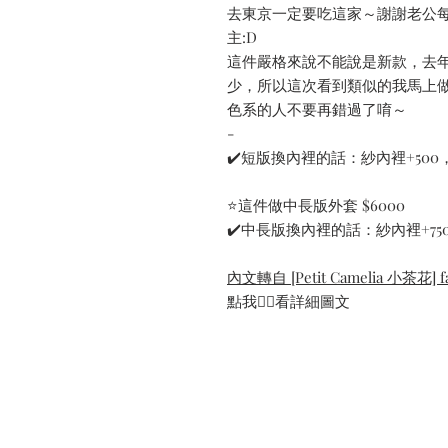
去東京一定要吃這家～謝謝老公
主:D
這件嚴格來說不能說是新款，去
少，所以這次看到類似的我馬上
色系的人不要再錯過了唷～
-
✔️短版換內裡的話：紗內裡+500，
⭐️這件做中長版外套 $6000
✔️中長版換內裡的話：紗內裡+750
內文轉自 [Petit Camelia 小茶花] fa
點我👆🏻看詳細圖文