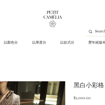
以顏色分
以厚度分
以款式分
歷年絕版
黑白小彩格
價
$5,000.00
格