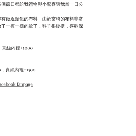
每個節日都給我禮物與小驚喜讓我當一日公
年有做過類似的布料，由於當時的布料非常
做了一模一樣的款了，料子很硬挺，喜歡深
真絲內裡+1000
，真絲內裡+1500
cebook fanpage
Contact Us
Privacy Policy