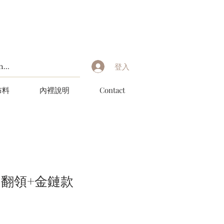
登入
布料
內裡說明
Contact
 翻領+金鏈款