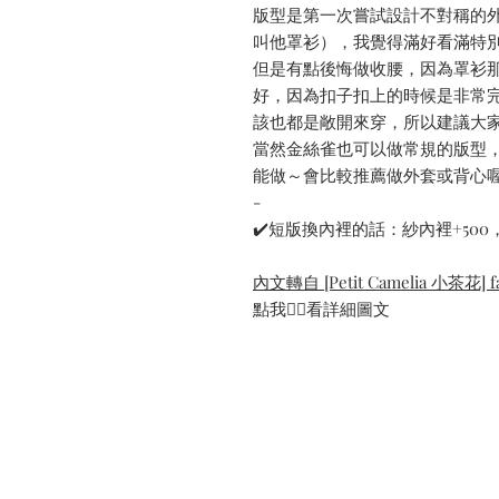
版型是第一次嘗試設計不對稱的
叫他罩衫），我覺得滿好看滿特
但是有點後悔做收腰，因為罩衫
好，因為扣子扣上的時候是非常
該也都是敞開來穿，所以建議大
當然金絲雀也可以做常規的版型
能做～會比較推薦做外套或背心
-
✔️短版換內裡的話：紗內裡+500，
內文轉自 [Petit Camelia 小茶花] fa
點我👆🏻看詳細圖文