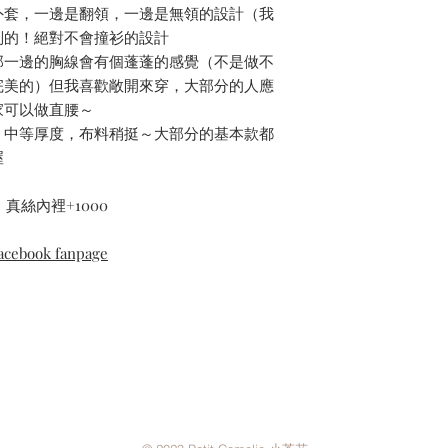
外套，一邊是翻領，一邊是無領的設計（我
別的！絕對不會撞衫的設計
那一邊的胸線會有個蓬蓬的感覺（不是做不
完美的）但我喜歡敞開來穿，大部分的人應
家可以做直腰～
，中等厚度，布料稍挺～大部分的基本款都
喔
真絲內裡+1000
cebook fanpage
Contact Us
Privacy Policy