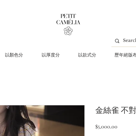
以顏色分
以厚度分
以款式分
歷年絕版
金絲雀 不
價
$5,000.00
格