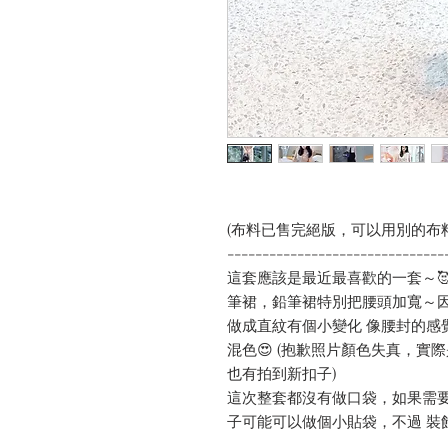
(布料已售完絕版，可以用別的布
-------------------------------
這套應該是最近最喜歡的一套～🥰
筆裙，鉛筆裙特別把腰頭加寬～
做成直紋有個小變化 像腰封的感覺，布
混色😍 (抱歉照片顏色失真，
也有拍到新扣子)
這次整套都沒有做口袋，如果需
子可能可以做個小貼袋，不過 裝