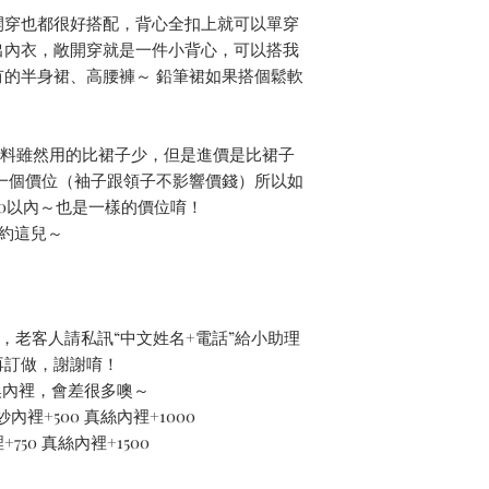
開穿也都很好搭配，背心全扣上就可以單穿
出內衣，敞開穿就是一件小背心，可以搭我
的半身裙、高腰褲～ 鉛筆裙如果搭個鬆軟
心布料雖然用的比裙子少，但是進價是比裙子
就是一個價位（袖子跟領子不影響價錢）所以如
0以內～也是一樣的價位唷！
朋友約這兒～
ize，老客人請私訊“中文姓名+電話”給小助理
再訂做，謝謝唷！
換內裡，會差很多噢～
內裡+500 真絲內裡+1000
50 真絲內裡+1500