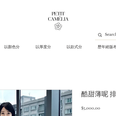
以顏色分
以厚度分
以款式分
歷年絕版
酷甜薄呢 
價
$5,000.00
格