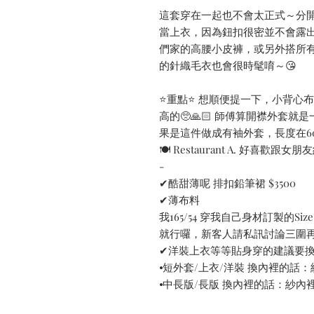
這套穿在一起也不會太正式～分
當上衣，因為鈕扣很密並不會露
們家的高腰小皮褲，或另外搭所有
的針織毛衣也會很時髦唷～😘
⭐️重點⭐️ 想順便提一下，小背
高的🥺🙏🏻 師傅算開襟外套
果是這件做成有袖外套，長度在6
🍽 Restaurant A. 好喜歡跟女
-
✔酷甜薄呢 排扣鉛筆裙 $3500
✔薄布料
我165/54 穿我自己身材訂製的S
就行囉，新客人請私訊討論三圍
✔洋裝上衣等等貼身穿的建議要
⦁短外套/上衣/洋裝 換內裡的話：紗
⦁中長版/長版 換內裡的話：紗內裡+7