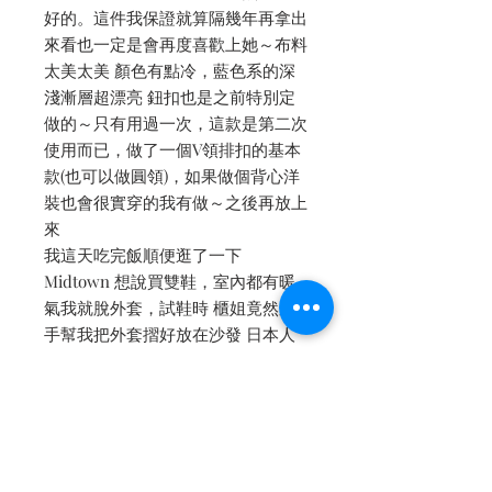
好的。這件我保證就算隔幾年再拿出
來看也一定是會再度喜歡上她～布料
太美太美 顏色有點冷，藍色系的深
淺漸層超漂亮 鈕扣也是之前特別定
做的～只有用過一次，這款是第二次
使用而已，做了一個V領排扣的基本
款(也可以做圓領)，如果做個背心洋
裝也會很實穿的我有做～之後再放上
來
我這天吃完飯順便逛了一下
Midtown 想說買雙鞋，室內都有暖
氣我就脫外套，試鞋時 櫃姐竟然順
手幫我把外套摺好放在沙發 日本人
不知道是太禮貌了還是覺得這件外套
必須被好好對待～以前也沒這樣～其
實這件不太容易皺不用摺沒關係 深
深覺得日式服務實在太貼心了～
-