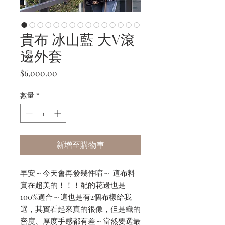
貴布 冰山藍 大V滾
邊外套
價
$6,000.00
格
數量
*
新增至購物車
早安～今天會再發幾件唷～ 這布料
實在超美的！！！配的花邊也是
100%適合～這也是有2個布樣給我
選，其實看起來真的很像，但是織的
密度、厚度手感都有差～當然要選最