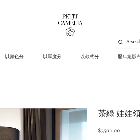
以顏色分
以厚度分
以款式分
歷年絕版
茶綠 娃娃
價
$5,500.00
格