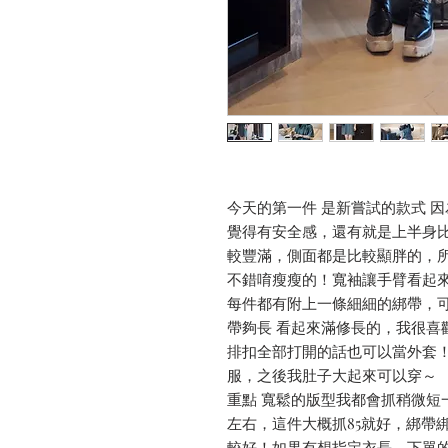
今天的第一件 是新嘗試的款式 
覺得有安全感，還有就是上半身
較豐滿，側面都是比較顯胖的，
不錯唷瘦瘦的！寬袖讓手臂看起
每件都有附上一條細細的綁帶，
帶夠長 看起來滿修長的，我很喜
排扣全部打開的話也可以當外套
服，之後我肚子大起來可以穿～
重點 寬鬆的版型我都會抓稍微短一
左右，這件大概抓85就好，綁帶
較好！如果有想指定衣長，下單