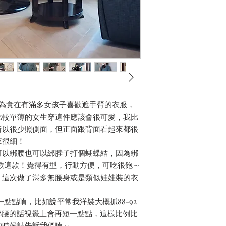
因為實在有滿多女孩子喜歡遮手臂的衣服，
比較單薄的女生穿這件應該會很可愛，我比
所以很少照側面，但正面跟背面看起來都很
來很細！
可以綁腰也可以綁脖子打個蝴蝶結，因為綁
歡這款！覺得有型，行動方便，可吃很飽～
！這次做了滿多無腰身或是類似娃娃裝的衣
點點唷，比如說平常我洋裝大概抓88-92
綁腰的話視覺上會再短一點點，這樣比例比
的時候請告訴我們唷～