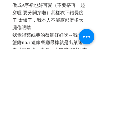
做成A字裙也好可愛（不要搭再一起
穿喔 要分開穿啦）我樣衣下錯長度
了 太短了，我本人不能露那麼多大
腿傷眼睛
我覺得茹絲葵的蟹餅好好吃～我心中
蟹餅no.1 這家餐廳最棒就是出菜速
度世界最快，中午一小時就可以結束
-
⭐️這件不要珠珠 $4500
✔️換內裡的話：紗內裡+500，真絲
內裡+1000
⭐️這件A字裙 $3200 不要珠珠$2200
✔️換內裡的話：紗內裡+300，真絲
內裡+700
✦✦✦洋裝上衣等等貼身穿的建議換
內裡，會差很多噢✦✦✦