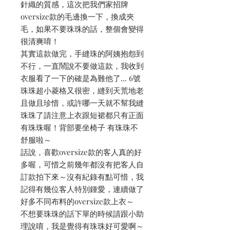
針織的質感，這次把我們家招牌
oversize款的毛邊換一下，換成夾
毛，如果不要珠珠的話，整個會變得
很清爽唷！
其實這款做完，手縫珠的阿姨抱怨到
不行，一直鬧說不要做這款，我收到
衣服看了一下的確是為難他了... 6號
珠珠超小菱格又很密，縫到天荒地老
且做且珍惜，或許哪一天就不幫我縫
珠珠了請注意上衣跟短裙都只有正面
有珠珠喔！背部要坐椅子 有珠珠不
舒服啦～
話說，喜歡oversize款的客人真的好
多喔，可惜之前幾年都沒有把客人自
訂款拍下來～沒有紀錄有點可惜，我
記得有幾位客人特別鍾愛，連續做了
好多不同布料的oversize款上衣～
不想要珠珠的話下單的時候請跟小助
理說唷，我是覺得有珠珠好可愛啊～