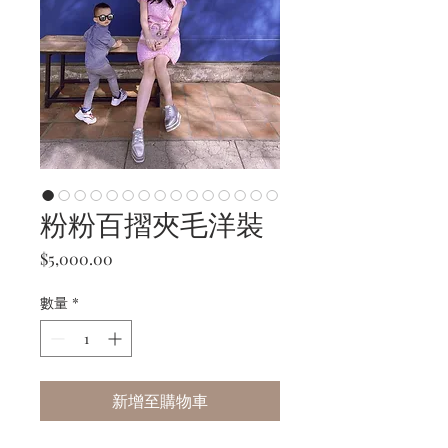
粉粉百摺夾毛洋裝
價
$5,000.00
格
數量
*
新增至購物車