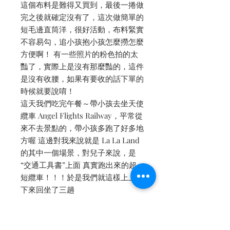
這個布料是難得又買到，最後一捲做
完之後就確定沒有了，這次做簡單的
短毛邊直筒洋，很好活動，布料緊實
不容易勾，追小孩抱小孩怎麼撈怎麼
方便啊！ 有一些照片的粉色拍的太
豔了，實際上是沒有那麼豔的，這件
是沒有收腰，如果有要收的話下單的
時候就要說唷！
這天我們吃完午餐～帶小孩去坐天使
纜車 Angel Flights Railway，平常從
來不去景點的，帶小孩多跑了好多地
方喔 這邊對我來說就是 La La Land
的其中一個場景，對兒子來說，是
“交通工具書”上面 真實跑出來的超
短纜車！！！於是我們就這樣上上下
下來回坐了三趟
重點 任何布料都可以做，都適合做
這款洋裝
愛店 Republique