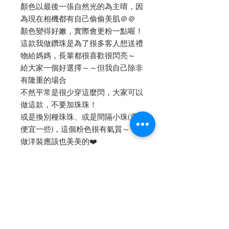
顏色以最後一張自然光的為主唷，因
為現在相機都有自己偷偷美肌＠＠
顏色變得好嫩，實際會更粉一點喔！
這款我做鑽珠是為了很多客人想送禮
物給媽媽，長輩都很喜歡很閃亮～
給大家一個好選擇～～但我自己除非
有隆重的場合
不然平常是很少穿這麼閃，大家可以
做這款，不要加珠珠！
或是換別種珠珠、或是間隔小珠(還
便宜一些)，這個粉色很有氣質～
做洋裝應該也美美的❤️
-
✔️中長版換內裡的話：紗內裡+750，
真絲內裡+1500
⭐️改別的珠珠(無鑽) $6500
⭐️都不要珠珠的話 $5500