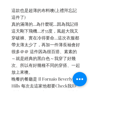
這款也是超薄的布料噢(上禮拜忘記
這件了)
真的滿薄的...為什麼呢...因為我記得
這天剛下飛機...才55度，風超大我又
穿破褲、實在冷得要命...這次衣服都
帶太薄太少了，再加一件薄長袖會好
很多＠＠ 這件因為很百搭、素素的
～就是經典的黑白色～我穿了好幾
次、所以有好幾種不同的穿搭、一起
放上來噢。
晚餐的餐廳是 Il Fornaio Beverly
Hills 每次去這家他都要Check我ID
才讓點酒，今年竟然沒Check就讓我
點了！我大概劣化了嗚嗚嗚😂😭 但
餐點真的太好吃了，這家的肉類很厲
害、看了就餓:)
-
✔️短版換內裡的話：紗內裡+500，