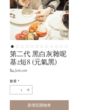
第二代 黑白灰雜呢
基2短8 (元氣黑)
價
$4,500.00
格
數量
*
新增至購物車