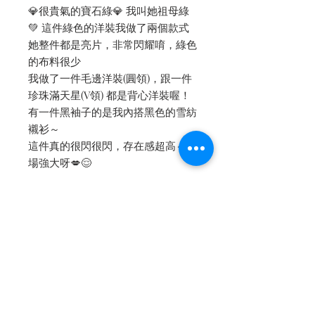
💎很貴氣的寶石綠💎 我叫她祖母綠
💚 這件綠色的洋裝我做了兩個款式
她整件都是亮片，非常閃耀唷，綠色
的布料很少
我做了一件毛邊洋裝(圓領)，跟一件
珍珠滿天星(V領) 都是背心洋裝喔！
有一件黑袖子的是我內搭黑色的雪紡
襯衫～
這件真的很閃很閃，存在感超高～氣
場強大呀💋😌
-
✔️洋裝換內裡的話：紗內裡+500，
真絲內裡+1000
✦✦✦洋裝上衣等等貼身穿的建議換
內裡，會差很多噢✦✦✦
內文轉自 [Petit Camelia 小茶花]
facebook fanpage