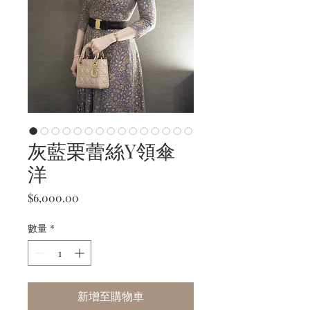
灰藍栗蕾絲Y領傘
洋
價
$6,000.00
格
數量
*
新增至購物車