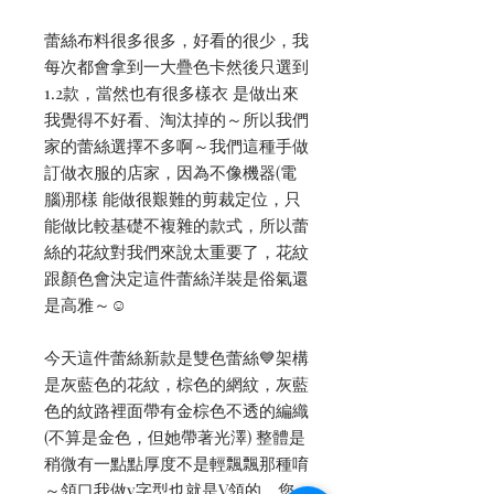
蕾絲布料很多很多，好看的很少，我
每次都會拿到一大疊色卡然後只選到
1.2款，當然也有很多樣衣 是做出來
我覺得不好看、淘汰掉的～所以我們
家的蕾絲選擇不多啊～我們這種手做
訂做衣服的店家，因為不像機器(電
腦)那樣 能做很艱難的剪裁定位，只
能做比較基礎不複雜的款式，所以蕾
絲的花紋對我們來說太重要了，花紋
跟顏色會決定這件蕾絲洋裝是俗氣還
是高雅～☺️
今天這件蕾絲新款是雙色蕾絲💙架構
是灰藍色的花紋，棕色的網紋，灰藍
色的紋路裡面帶有金棕色不透的編織
(不算是金色，但她帶著光澤) 整體是
稍微有一點點厚度不是輕飄飄那種唷
～領口我做y字型也就是V領的，您