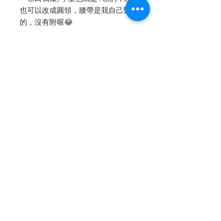
也可以改成圓領，腰帶是我自己繫
的，沒有附喔😂
好看的蕾絲難尋😌請不要錯過我精
選過的唷🥰😘
⭐️重點⭐️這款蕾絲雖然有弧形花邊(向
袖口那樣)，但是我們樣衣下擺做大
圓裙，這種做法是無法保留弧形花邊
的唷，如果是像我前天發的那種「蓬
裙」就可以留下弧形花邊，您也能改
成蓬裙，也能改成圓領，下單的時候
請告訴小助理唷！
-
⭐️這件做膝上 $5500
✔️這款一律配紗內裡