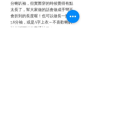
分喇叭袖，但實際穿的時候覺得有點
太長了，幫大家做的話會做成手彎不
會折到的長度喔！也可以做長一點做
7.8分袖，或是A字上衣～不喜歡喇叭
袖的話可以做普通袖口！
照片是在兩家餐廳拍的，穿了兩次
搭不一樣的包包鞋子，有一組是懷孕
8個月，另一組是生完2個月～照片暗
暗的是頤宮，已經生完了，衣服看起
來就比較大件一點點 (不許你說沒差
😂)
-
✔️中等偏薄
✔️洋裝換內裡的話：紗內裡+500 真
絲內裡+1000
✦✦✦洋裝上衣等等貼身穿的建議換
內裡，會差很多噢✦✦✦