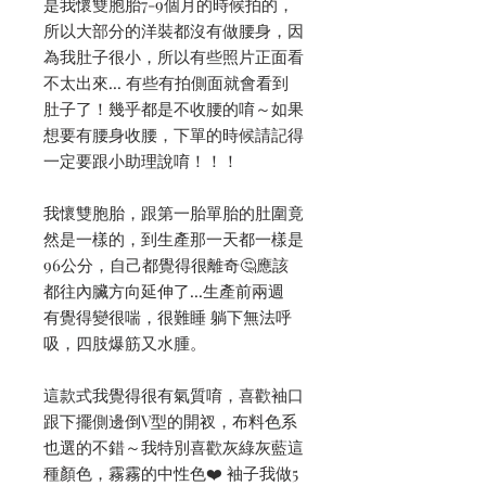
是我懷雙胞胎7-9個月的時候拍的，
所以大部分的洋裝都沒有做腰身，因
為我肚子很小，所以有些照片正面看
不太出來... 有些有拍側面就會看到
肚子了！幾乎都是不收腰的唷～如果
想要有腰身收腰，下單的時候請記得
一定要跟小助理說唷！！！
我懷雙胞胎，跟第一胎單胎的肚圍竟
然是一樣的，到生產那一天都一樣是
96公分，自己都覺得很離奇🤔應該
都往內臟方向延伸了...生產前兩週
有覺得變很喘，很難睡 躺下無法呼
吸，四肢爆筋又水腫。
這款式我覺得很有氣質唷，喜歡袖口
跟下擺側邊倒V型的開衩，布料色系
也選的不錯～我特別喜歡灰綠灰藍這
種顏色，霧霧的中性色❤️ 袖子我做5