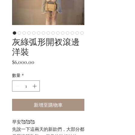
灰綠弧形開衩滾邊
洋裝
價
$6,000.00
格
數量
*
新增至購物車
早安🥰🥰🥰
先說一下這兩天的新款們，大部分都