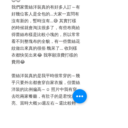
😍😍
我們家蕾絲洋裝真的有好多人訂～有
好幾位客人是全包的...大家一直問有
沒有新的，暫時沒有...😅 其實打樣
的時候就會淘汰很多了，有些布商給
得蕾絲布樣是比較小塊的，所以常常
看不到整塊布的全貌，有一些蕾絲花
紋做出來真的很俗 醜呆了... 收到樣
衣都快笑出來😂 我寧願浪費打樣的
費用😂
蕾絲洋裝真的是我平時很常穿的～幾
乎只要外出都會穿自家衣服，但蕾絲
洋裝的比例偏高～☺️ 照片中我有穿
去吃兩家餐廳，有肚子的是君悅漂
亮、當時大概30週左右～還比較輕
盈的時候，我們家很喜歡週末去飯店
住一天😌 晚餐就近吃飯店餐廳，雖
然只是內湖區移動到信義區，還是覺