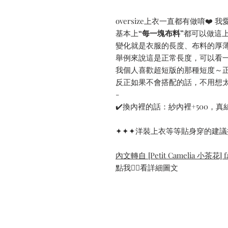
oversize上衣一直都有做唷❤
基本上
“每一塊布料”
都可以做這上
變化就是衣服的長度、布料的厚
舉例來說這是正常長度，可以看
我個人喜歡超短版的那種短度～
反正如果不會搭配的話，不用想
-
✔️換內裡的話：紗內裡+500，真絲
✦✦✦洋裝上衣等等貼身穿的建議
內文轉自 [Petit Camelia 小茶花] fa
點我👆🏻看詳細圖文