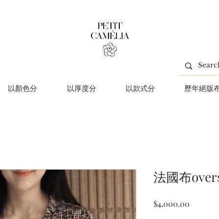
以顏色分
以厚度分
以款式分
歷年絕版
法國布over
價
$4,000.00
格