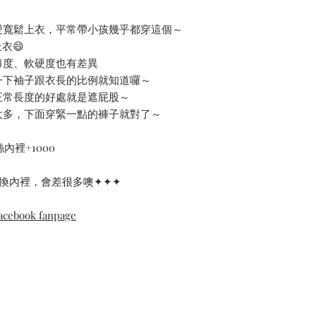
️ 我愛寬鬆上衣，平常帶小孩幾乎都穿這個～
衣😄
薄度、軟硬度也有差異
一下袖子跟衣長的比例就知道囉～
正常長度的好處就是遮屁股～
太多，下面穿緊一點的褲子就對了～
內裡+1000
換內裡，會差很多噢✦✦✦
cebook fanpage
Contact Us