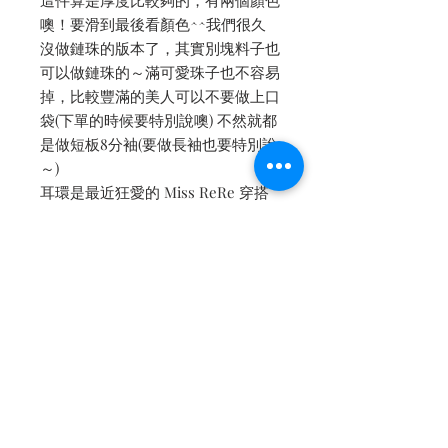
這件算是厚度比較夠的，有兩個顏色
噢！要滑到最後看顏色^^我們很久
沒做鏈珠的版本了，其實別塊料子也
可以做鏈珠的～滿可愛珠子也不容易
掉，比較豐滿的美人可以不要做上口
袋(下單的時候要特別說噢) 不然就都
是做短板8分袖(要做長袖也要特別說
～)
耳環是最近狂愛的 Miss ReRe 穿搭
的時候都忍不住會幫他拍一張寫真～
-
✔短版換內裡的話：真絲內裡
+1000(此款不建議紗內裡)
內文轉自 [Petit Camelia 小茶花]
facebook fanpage
點我👆🏻看詳細圖文