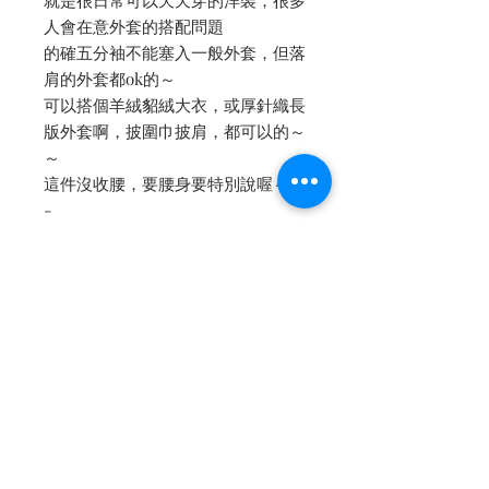
就是很日常可以天天穿的洋裝，很多
人會在意外套的搭配問題
的確五分袖不能塞入一般外套，但落
肩的外套都ok的～
可以搭個羊絨貂絨大衣，或厚針織長
版外套啊，披圍巾披肩，都可以的～
～
這件沒收腰，要腰身要特別說喔～
-
✔️洋裝換內裡的話：紗內裡+500，
真絲內裡+1000
✦✦✦洋裝上衣等等貼身穿的建議換
內裡，會差很多噢✦✦✦
內文轉自 [Petit Camelia 小茶花]
facebook fanpage
點我👆🏻看詳細圖文