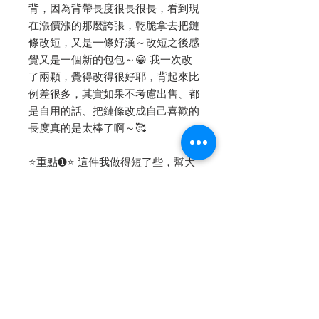
背，因為背帶長度很長很長，看到現
在漲價漲的那麼誇張，乾脆拿去把鏈
條改短，又是一條好漢～改短之後感
覺又是一個新的包包～😁 我一次改
了兩顆，覺得改得很好耶，背起來比
例差很多，其實如果不考慮出售、都
是自用的話、把鏈條改成自己喜歡的
長度真的是太棒了啊～🥰
⭐️重點➊⭐️ 這件我做得短了些，幫大
家做的話會做稍微長一點的，如果要
跟我一樣偏短，下單請跟小助理說，
下擺A字會幫您做大一些，裡面可以
穿件小短褲～
-
✔️中等偏薄，軟
我165/53 穿我自己身材訂製的Size，
老客人請私訊“中文姓名+電話”給小
助理就行囉，新客人請私訊討論三圍