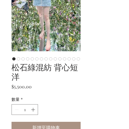
松石綠混紡 背心短
洋
價
$5,500.00
格
數量
*
新增至購物車