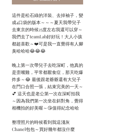
這件是松石綠的洋裝、去掉袖子，變
成4口袋的版本～～～夏天我帶兒子
去東京的時候25度左右我還可以穿～
我們去了teamLab好好玩！大人小孩
都超喜歡～❤️可是我一直覺得有人腳
臭哈哈哈😂😂😂
晚上第一次帶兒子去吃深町，他真的
是歪嘴雞，平常都厭食症，那天吃爆
炸多～😂 最後跟老爺爺還有大兒子
在門口合照一張，結束完美的一天～
💕 這天也是老公第一次在深町拍我
～因為我們第一次坐在斜對角，覺得
相機拍的好美喔～😘值得紀念哈哈
整理照片的時候看到我這淺灰
Chanel包包～買好幾年都沒什麼