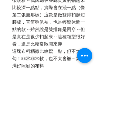
很淡雅～我因為在餐廳黃黃的拍起來
比較深一點點，實際會在淺一點（像
第二張圖那樣）這款是做雙排扣超短
腰板，直筒喇叭袖，也是輕鬆休閒一
點的款～雖然說是雙排釦是兩穿～但
是實在是很少扣起來～這種領型很好
看，還是比較常敞開來穿
這塊布料稍微比較鬆一點，但不太會
勾！非常非常軟，也不太會皺～算是
滿好照顧的布料
裡面的灰色雪紡背心一直都有現貨，
尺寸請私訊詢問小助理唷～
-
✔短版換內裡的話：紗內裡+500，
真絲內裡+1000
內文轉自 [Petit Camelia 小茶花]
facebook fanpage
點我👆🏻看詳細圖文