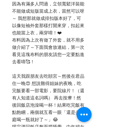
因為有滿多人問過，立領寬鬆洋裝能
不能做成短版當成上衣，當然可以呀
～ 我想那就做成排扣版本好了，可
以像短袖外套那樣打開來穿，扣起來
也能當上衣，兩穿唷！❤️
布料因為上次有做了外套，就不用多
做介紹了～下面我會放連結，第一次
看見這塊布料的朋友請您一定要點進
去看唷🥰！
這天我跟朋友去吃頤宮～然後在君品
住一晚😍 想說難得姐妹的夜晚，吃
完飯要看一部電影，要院線片！（還
有人知道這名詞嗎） 再去按摩！然
後回飯店泡澡喝一杯！結果吃完飯有
點飽睏，兩個就互看一眼「還是去上
庭喝一瓶就好了～」😂
喝完酒回飯店敷面膜睡覺，中年婦女
就是這麼隨興與消極😂😂😂 我都想