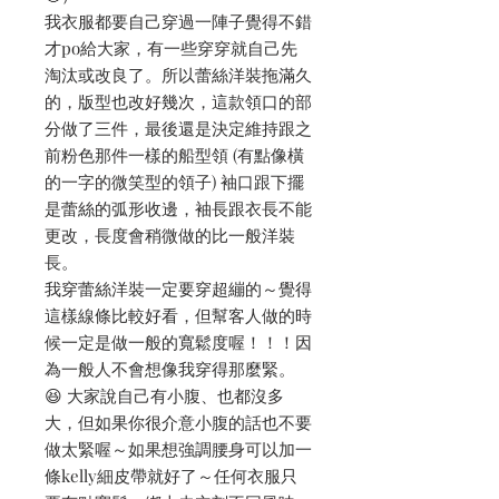
我衣服都要自己穿過一陣子覺得不錯
才po給大家，有一些穿穿就自己先
淘汰或改良了。所以蕾絲洋裝拖滿久
的，版型也改好幾次，這款領口的部
分做了三件，最後還是決定維持跟之
前粉色那件一樣的船型領 (有點像橫
的一字的微笑型的領子) 袖口跟下擺
是蕾絲的弧形收邊，袖長跟衣長不能
更改，長度會稍微做的比一般洋裝
長。
我穿蕾絲洋裝一定要穿超繃的～覺得
這樣線條比較好看，但幫客人做的時
候一定是做一般的寬鬆度喔！！！因
為一般人不會想像我穿得那麼緊。
😆 大家說自己有小腹、也都沒多
大，但如果你很介意小腹的話也不要
做太緊喔～如果想強調腰身可以加一
條kelly細皮帶就好了～任何衣服只