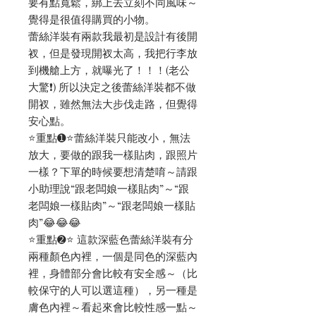
要有點寬鬆，綁上去立刻不同風味～
覺得是很值得購買的小物。
蕾絲洋裝有兩款我最初是設計有後開
衩，但是發現開衩太高，我把行李放
到機艙上方，就曝光了！！！(老公
大驚❗️) 所以決定之後蕾絲洋裝都不做
開衩，雖然無法大步伐走路，但覺得
安心點。
⭐️重點➊⭐️蕾絲洋裝只能改小，無法
放大，要做的跟我一樣貼肉，跟照片
一樣？下單的時候要想清楚唷～請跟
小助理說“跟老闆娘一樣貼肉”～“跟
老闆娘一樣貼肉”～“跟老闆娘一樣貼
肉”😂😂😂
⭐️重點➋⭐️ 這款深藍色蕾絲洋裝有分
兩種顏色內裡，一個是同色的深藍內
裡，身體部分會比較有安全感～（比
較保守的人可以選這種），另一種是
膚色內裡～看起來會比較性感一點～