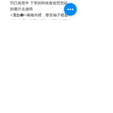
凹凸有致🌹 下單的時候會按照您給
的圖片去做唷
⭐️重點➌⭐️兩種內裡，整管袖子都是
縷空的喔，袖子也要加內裡的話要特
別說明喔！也可做7.8分袖，下單時
請另外說唷！
-
🍽餐廳有一個是東京最愛的義式餐
廳 Ristorante káppas (膚色內裡的)
在表參道附近吃吃逛逛很不錯，每次
去，老闆都記得我們上次吃什麼，然
後給我們吃不一樣的，真的很厲害又
很感人啊～
🍽另一個餐廳(深藍內裡的) 是新開的
Smith & Wollensky Taipei，我帶我
兒子真的是一張照片都無法拍 (就拍
一張他在地上爬😂😂)
高跟鞋 @Stuart Weitzman
-