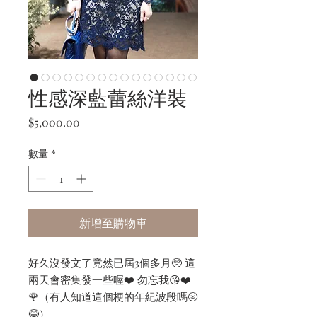
性感深藍蕾絲洋裝
價
$5,000.00
格
數量
*
新增至購物車
好久沒發文了竟然已屆3個多月🥺 這
兩天會密集發一些喔❤️ 勿忘我😘❤️
🌹（有人知道這個梗的年紀波段嗎🌝
😂）