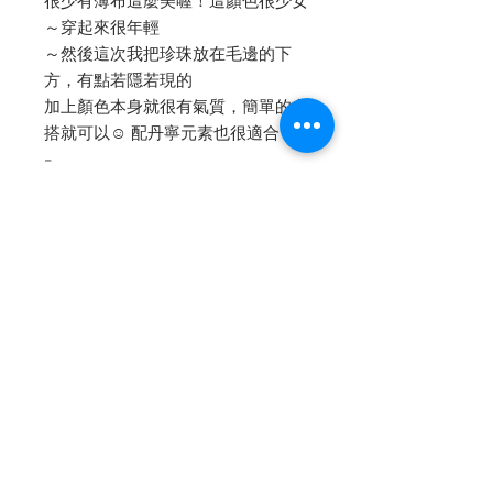
很少有薄布這麼美喔！這顏色很少女
～穿起來很年輕
～然後這次我把珍珠放在毛邊的下
方，有點若隱若現的
加上顏色本身就很有氣質，簡單的內
搭就可以☺ 配丹寧元素也很適合～
-
✔️短版換內裡的話：紗內裡+500，
真絲內裡+1000
⭐️這款不加珍珠 $5000
內文轉自 [Petit Camelia 小茶花]
facebook fanpage
點我👆🏻看詳細圖文