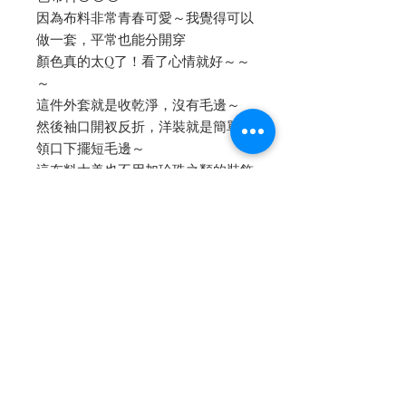
因為布料非常青春可愛～我覺得可以
做一套，平常也能分開穿
顏色真的太Q了！看了心情就好～～
～
這件外套就是收乾淨，沒有毛邊～
然後袖口開衩反折，洋裝就是簡單的
領口下擺短毛邊～
這布料太美也不用加珍珠之類的裝飾
了💛❤️💖
-
✔️短版換內裡的話：紗內裡+500，
真絲內裡+1000
內文轉自 [Petit Camelia 小茶花]
facebook fanpage
點我👆🏻看詳細圖文