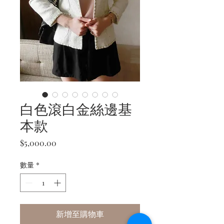
白色滾白金絲邊基
本款
價
$5,000.00
格
數量
*
新增至購物車