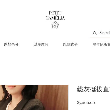
以顏色分
以厚度分
以款式分
歷年絕版
鐵灰挺拔直
價
$5,000.00
格