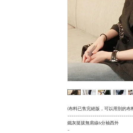
(布料已售完絕版，可以用別的布
-------------------------------
鐵灰挺拔無肩線6分袖西外
-