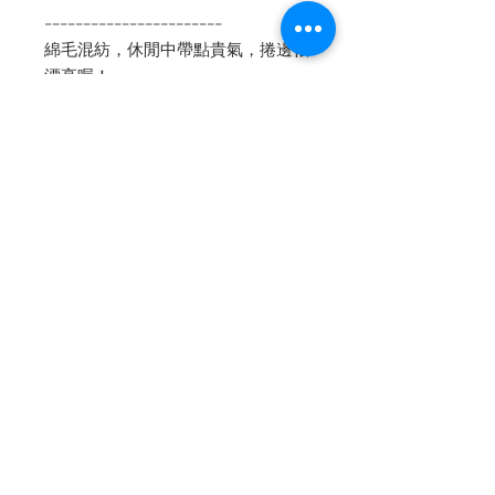
-----------------------
綿毛混紡，休閒中帶點貴氣，捲邊很
漂亮喔！
-
✔️短版換內裡的話：紗內裡+500，
真絲內裡+1000
內文轉自 [Petit Camelia 小茶花]
facebook fanpage
Contact Us
Privacy Policy
© 2023 Petit Camelia 小茶花
小茶花有限公司
統一編號:
43866469